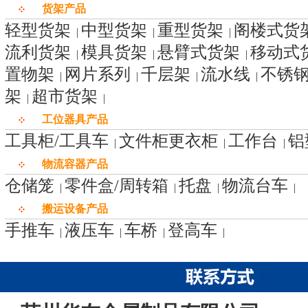
货架产品
轻型货架
中型货架
重型货架
阁楼式货
|
|
|
流利货架
模具货架
悬臂式货架
移动式
|
|
|
置物架
网片系列
千层架
流水线
不锈
|
|
|
|
架
超市货架
|
|
工位器具产品
工具柜/工具车
文件柜更衣柜
工作台
铝
|
|
|
物流容器产品
仓储笼
零件盒/周转箱
托盘
物流台车
|
|
|
|
搬运设备产品
手推车
液压车
车桥
登高车
|
|
|
|