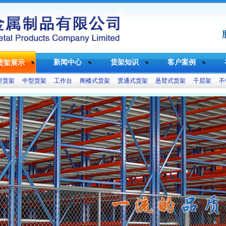
新闻中心
货架知识
客户案例
货架展示
型货架
中型货架
工作台
阁楼式货架
贯通式货架
悬臂式货架
千层架
不