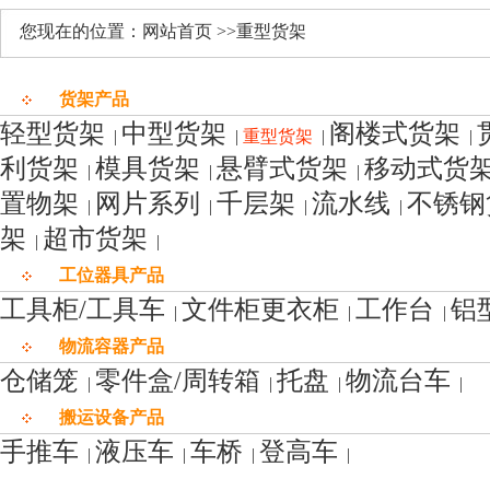
您现在的位置：网站首页 >>重型货架
货架产品
轻型货架
中型货架
阁楼式货架
|
|
重型货架
|
|
利货架
模具货架
悬臂式货架
移动式货
|
|
|
置物架
网片系列
千层架
流水线
不锈钢
|
|
|
|
架
超市货架
|
|
工位器具产品
工具柜/工具车
文件柜更衣柜
工作台
铝
|
|
|
物流容器产品
仓储笼
零件盒/周转箱
托盘
物流台车
|
|
|
|
搬运设备产品
手推车
液压车
车桥
登高车
|
|
|
|