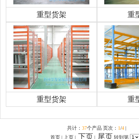
重型货架
重
重型货架
重
共计：
37
个产品 页次：
1
/
4
|
下页
尾页
首页 | 上页 |
|
转到第