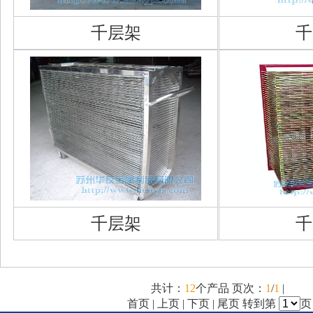
千层架
千
千层架
千
共计：
12
个产品 页次：
1
/
1
|
首页 | 上页 | 下页 | 尾页 转到第
页