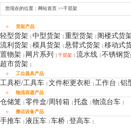
您现在的位置：网站首页 >>千层架
货架产品
轻型货架
中型货架
重型货架
阁楼式货
|
|
|
流利货架
模具货架
悬臂式货架
移动式
|
|
|
置物架
网片系列
流水线
不锈钢货
|
|
千层架
|
|
超市货架
|
工位器具产品
工具柜/工具车
文件柜更衣柜
工作台
铝
|
|
|
物流容器产品
仓储笼
零件盒/周转箱
托盘
物流台车
|
|
|
|
搬运设备产品
手推车
液压车
车桥
登高车
|
|
|
|