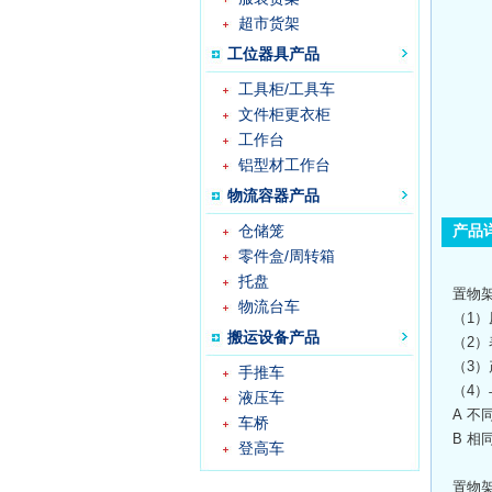
超市货架
工位器具产品
工具柜/工具车
文件柜更衣柜
工作台
铝型材工作台
物流容器产品
仓储笼
产品
零件盒/周转箱
托盘
置物
物流台车
（1
搬运设备产品
（2
（3
手推车
（4
液压车
A 
车桥
B 
登高车
置物