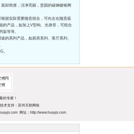
，装卸简便，洁净亮丽，坚固的碳钢镀铬网
可根据实际需要随意组合，可向左右随意延
能的产品，如加上V型钩、光身管，可组合
合成书架等等。
用途的系列产品，如厨房系列、客厅系列、
列等。
KG。
案的专家！
技术支持：
苏州天助网络
.com 网址：http://www.huayjs.com