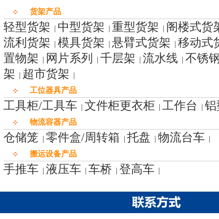
货架产品
轻型货架
中型货架
重型货架
阁楼式货
|
|
|
流利货架
模具货架
悬臂式货架
移动式
|
|
|
置物架
网片系列
千层架
流水线
不锈
|
|
|
|
架
超市货架
|
|
工位器具产品
工具柜/工具车
文件柜更衣柜
工作台
铝
|
|
|
物流容器产品
仓储笼
零件盒/周转箱
托盘
物流台车
|
|
|
|
搬运设备产品
手推车
液压车
车桥
登高车
|
|
|
|